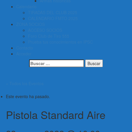
Armas históricas
Calendario
TIRADAS DEL CLUB 2025
CALENDARIO FMTO 2025
ZONA SOCIOS
ACCESO SOCIOS
Foro Club de Tiro 555
Prueba tus conocimientos en IPSC
Contacto
Acceder
Buscar:
« Todos los Eventos
Este evento ha pasado.
Pistola Standard Aire