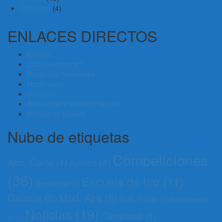
Olimpicas
(4)
ENLACES DIRECTOS
El Club
¿Cómo empezar?
Preguntas frecuentes
Hazte socio
Contacto
Aviso legal y términos de uso
Política de cookies
Nube de etiquetas
Competiciones
Arm. Corta
(4)
Armas
(4)
(36)
Escuela de tiro
(11)
Deportivas
(1)
Galeria
(6)
Mod. Aire
(5)
Mod. Fuego
(1)
Modalidades de
Noticias
(19)
Olimpicas
(4)
tiro
(0)