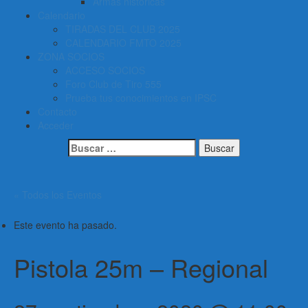
Armas históricas
Calendario
TIRADAS DEL CLUB 2025
CALENDARIO FMTO 2025
ZONA SOCIOS
ACCESO SOCIOS
Foro Club de Tiro 555
Prueba tus conocimientos en IPSC
Contacto
Acceder
Buscar:
« Todos los Eventos
Este evento ha pasado.
Pistola 25m – Regional