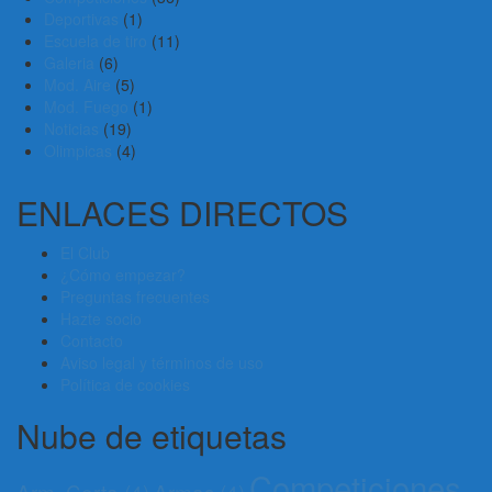
Deportivas
(1)
Escuela de tiro
(11)
Galeria
(6)
Mod. Aire
(5)
Mod. Fuego
(1)
Noticias
(19)
Olimpicas
(4)
ENLACES DIRECTOS
El Club
¿Cómo empezar?
Preguntas frecuentes
Hazte socio
Contacto
Aviso legal y términos de uso
Política de cookies
Nube de etiquetas
Competiciones
Arm. Corta
(4)
Armas
(4)