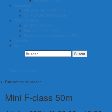
Armas históricas
Calendario
TIRADAS DEL CLUB 2025
CALENDARIO FMTO 2025
ZONA SOCIOS
ACCESO SOCIOS
Foro Club de Tiro 555
Prueba tus conocimientos en IPSC
Contacto
Acceder
Buscar:
« Todos los Eventos
Este evento ha pasado.
Mini F-class 50m