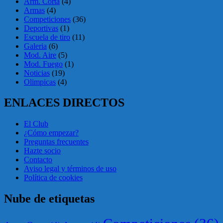
Arm. Corta
(4)
Armas
(4)
Competiciones
(36)
Deportivas
(1)
Escuela de tiro
(11)
Galeria
(6)
Mod. Aire
(5)
Mod. Fuego
(1)
Noticias
(19)
Olimpicas
(4)
ENLACES DIRECTOS
El Club
¿Cómo empezar?
Preguntas frecuentes
Hazte socio
Contacto
Aviso legal y términos de uso
Política de cookies
Nube de etiquetas