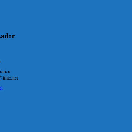
zador
5
rónico
@fmto.net
el