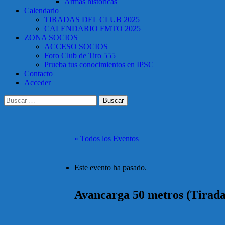
Armas históricas
Calendario
TIRADAS DEL CLUB 2025
CALENDARIO FMTO 2025
ZONA SOCIOS
ACCESO SOCIOS
Foro Club de Tiro 555
Prueba tus conocimientos en IPSC
Contacto
Acceder
Buscar:
« Todos los Eventos
Este evento ha pasado.
Avancarga 50 metros (Tirada